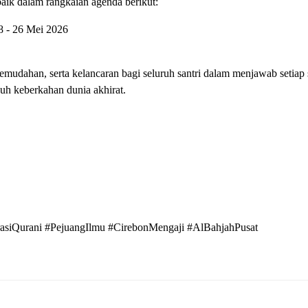
rbaik dalam rangkaian agenda berikut:
8 - 26 Mei 2026
udahan, serta kelancaran bagi seluruh santri dalam menjawab setiap s
uh keberkahan dunia akhirat.
iQurani #PejuangIlmu #CirebonMengaji #AlBahjahPusat