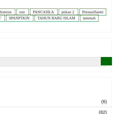
donesia
osn
PANCASILA
pekan 2
PrestasiSantri
T
SPANPTKIN
TAHUN BARU ISLAM
tammah
(6)
(82)