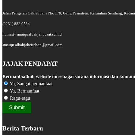
Jalan Pengeran Cakrabuana No. 179, Gang Pesantren, Kelurahan Sendang, Kecama
(0231) 882 0584
humas@smaiqualbahjahpusat.sch.id
smaiqu.albahjahcirebon@gmail.com
JAJAK PENDAPAT
Bermanfaatkah website ini sebagai sarana informasi dan komuni
Ya, Sangat bermanfaat
Ya, Bermanfaat
Ragu-ragu
Berita Terbaru