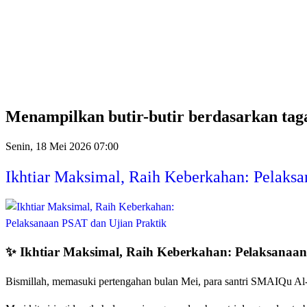
Previous
Previous
Next
Next
Year
Month
Year
Month
Menampilkan butir-butir berdasarkan t
Senin, 18 Mei 2026 07:00
Ikhtiar Maksimal, Raih Keberkahan: Pelaksa
✨
Ikhtiar Maksimal, Raih Keberkahan: Pelaksanaan
Bismillah, memasuki pertengahan bulan Mei, para santri SMAIQu Al-