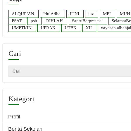
ALQUR'AN
IdulAdha
JUNI
juz
MEI
MUH
PSAT
psb
RIHLAH
SantriBerprestasi
SelamatBe
UMPTKIN
UPRAK
UTBK
XII
yayasan albahja
Cari
Kategori
Profil
Berita Sekolah