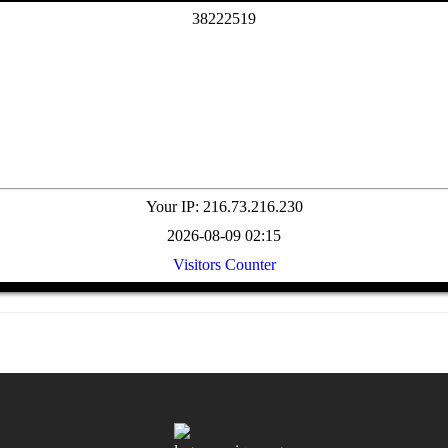
3
8
2
2
2
5
1
9
Your IP: 216.73.216.230
2026-08-09 02:15
Visitors Counter