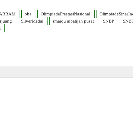
ARRAM
oba
OlimpiadePrestasiNasional
OlimpiadeSinarIn
rjuang
SilverMedal
smaiqu albahjah pusat
SNBP
SNB
h