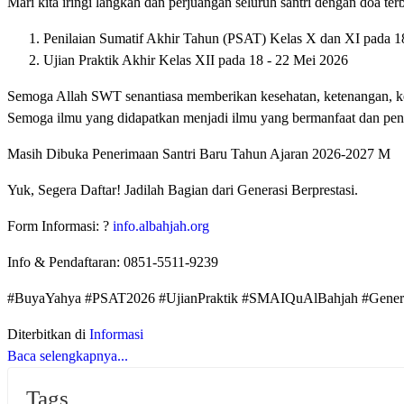
Mari kita iringi langkah dan perjuangan seluruh santri dengan doa te
Penilaian Sumatif Akhir Tahun (PSAT) Kelas X dan XI pada 1
Ujian Praktik Akhir Kelas XII pada 18 - 22 Mei 2026
Semoga Allah SWT senantiasa memberikan kesehatan, ketenangan, kem
Semoga ilmu yang didapatkan menjadi ilmu yang bermanfaat dan pen
Masih Dibuka Penerimaan Santri Baru Tahun Ajaran 2026-2027 M
Yuk, Segera Daftar! Jadilah Bagian dari Generasi Berprestasi.
Form Informasi: ?
info.albahjah.org
Info & Pendaftaran: 0851-5511-9239
#BuyaYahya #PSAT2026 #UjianPraktik #SMAIQuAlBahjah #Generas
Diterbitkan di
Informasi
Baca selengkapnya...
Tags