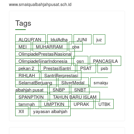
www.smaiqualbahjahpusat.sch.id
Tags
ALQUR'AN
IdulAdha
JUNI
juz
MEI
MUHARRAM
oba
OlimpiadePrestasiNasional
OlimpiadeSinarIndonesia
osn
PANCASILA
pekan 2
PrestasiSantri
PSAT
psb
RIHLAH
SantriBerprestasi
SelamatBerjuang
SilverMedal
smaiqu
albahjah pusat
SNBP
SNBT
SPANPTKIN
TAHUN BARU ISLAM
tammah
UMPTKIN
UPRAK
UTBK
XII
yayasan albahjah