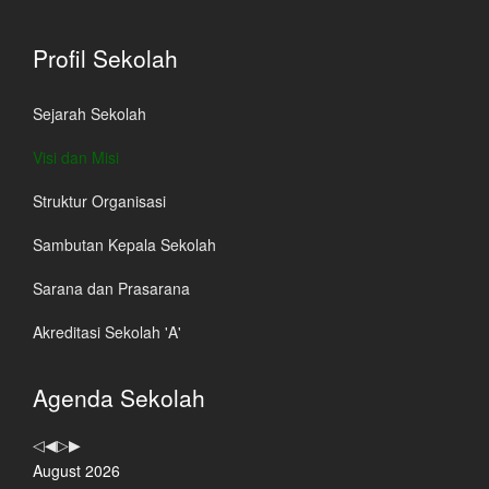
Profil Sekolah
Sejarah Sekolah
Visi dan Misi
Struktur Organisasi
Sambutan Kepala Sekolah
Sarana dan Prasarana
Akreditasi Sekolah 'A'
Previous
Previous
Next
Next
Agenda Sekolah
Year
Month
Year
Month
August 2026