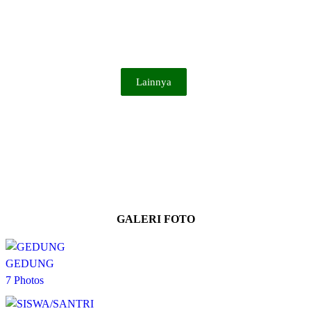
Majelis Al-Bahjah bersama Buya Yahya yang rutin setiap pekannya
dihadiri langsung oleh para siswa/santri
Lainnya
GALERI FOTO
GEDUNG
7 Photos