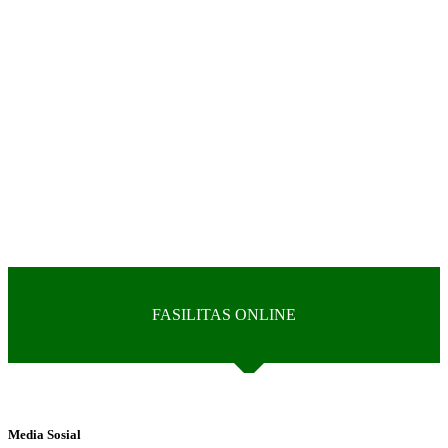
Siswi/Santri Putri
Tim K3
Sarana Sekolah
FASILITAS ONLINE
Media Sosial