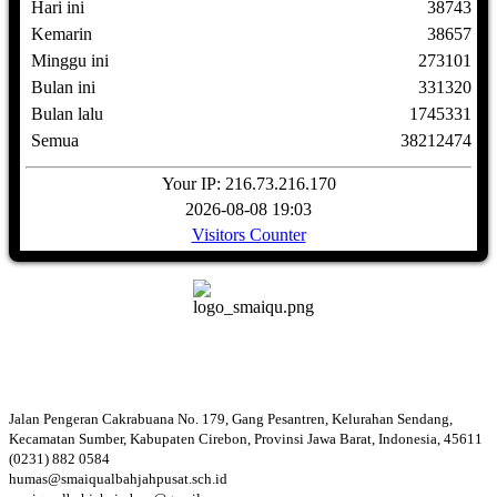
Hari ini
38743
Kemarin
38657
Minggu ini
273101
Bulan ini
331320
Bulan lalu
1745331
Semua
38212474
Your IP: 216.73.216.170
2026-08-08 19:03
Visitors Counter
Jalan Pengeran Cakrabuana No. 179, Gang Pesantren, Kelurahan Sendang,
Kecamatan Sumber, Kabupaten Cirebon, Provinsi Jawa Barat, Indonesia, 45611
(0231) 882 0584
humas@smaiqualbahjahpusat.sch.id