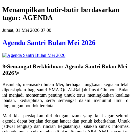
Year
Month
Year
Month
Menampilkan butir-butir berdasarkan
tagar: AGENDA
Jumat, 01 Mei 2026 07:00
Agenda Santri Bulan Mei 2026
✨
Semangat Berkhidmat: Agenda Santri Bulan Mei
2026
✨
Bismillah, memasuki bulan Mei, berbagai rangkaian kegiatan telah
dipersiapkan bagi santri SMAIQu Al-Bahjah Pusat Cirebon. Bulan
ini menjadi momentum penting untuk terus meningkatkan kualitas
ibadah, kedisiplinan, serta semangat dalam menuntut ilmu di
lingkungan pondok tercinta.
Mari kita persiapkan diri dengan azam yang kuat agar seluruh
agenda dapat berjalan dengan lancar dan penuh keberkahan. Untuk
jadwal lengkap dan rincian kegiatannya, silakan simak informasi
selengkapnya pada gambar di atas. Semoga Allah SWT senantiasa