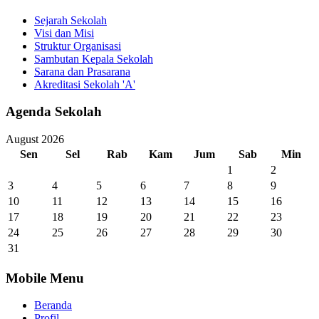
Sejarah Sekolah
Visi dan Misi
Struktur Organisasi
Sambutan Kepala Sekolah
Sarana dan Prasarana
Akreditasi Sekolah 'A'
Agenda Sekolah
August 2026
Sen
Sel
Rab
Kam
Jum
Sab
Min
1
2
3
4
5
6
7
8
9
10
11
12
13
14
15
16
17
18
19
20
21
22
23
24
25
26
27
28
29
30
31
Mobile Menu
Beranda
Profil