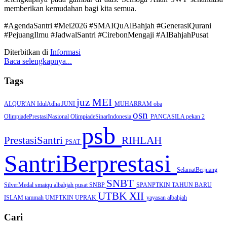
memberikan kemudahan bagi kita semua.
#AgendaSantri #Mei2026 #SMAIQuAlBahjah #GenerasiQurani
#PejuangIlmu #JadwalSantri #CirebonMengaji #AlBahjahPusat
Diterbitkan di
Informasi
Baca selengkapnya...
Tags
juz
MEI
ALQUR'AN
IdulAdha
JUNI
MUHARRAM
oba
osn
OlimpiadePrestasiNasional
OlimpiadeSinarIndonesia
PANCASILA
pekan 2
psb
PrestasiSantri
RIHLAH
PSAT
SantriBerprestasi
SelamatBerjuang
SNBT
SilverMedal
smaiqu albahjah pusat
SNBP
SPANPTKIN
TAHUN BARU
UTBK
XII
ISLAM
tammah
UMPTKIN
UPRAK
yayasan albahjah
Cari