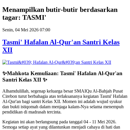
Year
Month
Year
Month
Menampilkan butir-butir berdasarkan
tagar: TASMI'
Senin, 04 Mei 2026 07:00
Tasmi' Hafalan Al-Qur'an Santri Kelas
XII
✨Mahkota Kemuliaan: Tasmi' Hafalan Al-Qur'an
Santri Kelas XII ✨
Alhamdulillah, segenap keluarga besar SMAIQu Al-Bahjah Pusat
Cirebon turut berbahagia atas terlaksananya kegiatan Tasmi' Hafalan
Al-Qur'an bagi santri Kelas XII. Momen ini adalah wujud syukur
dan bukti istiqomah dalam menjaga kalam-Nya selama menempuh
pendidikan di madrasah tercinta.
Kegiatan ini akan berlangsung pada tanggal 04 - 11 Mei 2026.
Semoga setiap ayat yang dilantunkan menjadi cahaya di hati dan