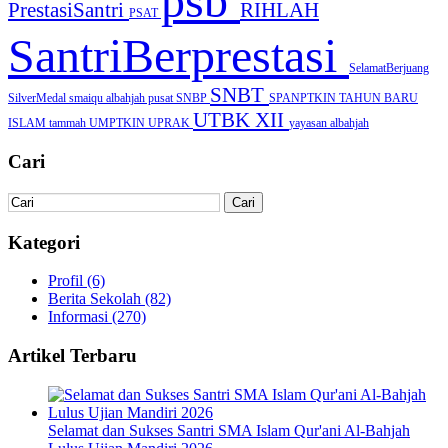
psb
PrestasiSantri
RIHLAH
PSAT
SantriBerprestasi
SelamatBerjuang
SNBT
SilverMedal
smaiqu albahjah pusat
SNBP
SPANPTKIN
TAHUN BARU
UTBK
XII
ISLAM
tammah
UMPTKIN
UPRAK
yayasan albahjah
Cari
Kategori
Profil
(6)
Berita Sekolah
(82)
Informasi
(270)
Artikel Terbaru
Selamat dan Sukses Santri SMA Islam Qur'ani Al-Bahjah