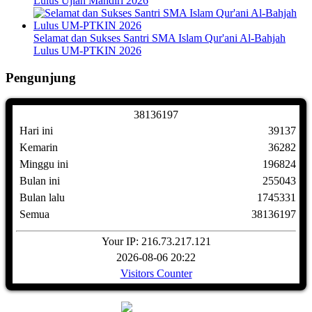
Lulus Ujian Mandiri 2026
Selamat dan Sukses Santri SMA Islam Qur'ani Al-Bahjah
Lulus UM-PTKIN 2026
Pengunjung
3
8
1
3
6
1
9
7
Hari ini
39137
Kemarin
36282
Minggu ini
196824
Bulan ini
255043
Bulan lalu
1745331
Semua
38136197
Your IP: 216.73.217.121
2026-08-06 20:22
Visitors Counter