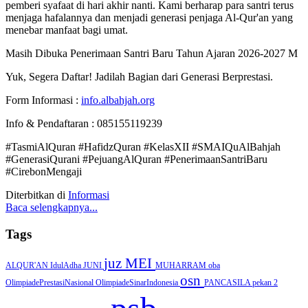
pemberi syafaat di hari akhir nanti. Kami berharap para santri terus
menjaga hafalannya dan menjadi generasi penjaga Al-Qur'an yang
menebar manfaat bagi umat.
Masih Dibuka Penerimaan Santri Baru Tahun Ajaran 2026-2027 M
Yuk, Segera Daftar! Jadilah Bagian dari Generasi Berprestasi.
Form Informasi :
info.albahjah.org
Info & Pendaftaran : 085155119239
#TasmiAlQuran #HafidzQuran #KelasXII #SMAIQuAlBahjah
#GenerasiQurani #PejuangAlQuran #PenerimaanSantriBaru
#CirebonMengaji
Diterbitkan di
Informasi
Baca selengkapnya...
Tags
juz
MEI
ALQUR'AN
IdulAdha
JUNI
MUHARRAM
oba
osn
OlimpiadePrestasiNasional
OlimpiadeSinarIndonesia
PANCASILA
pekan 2