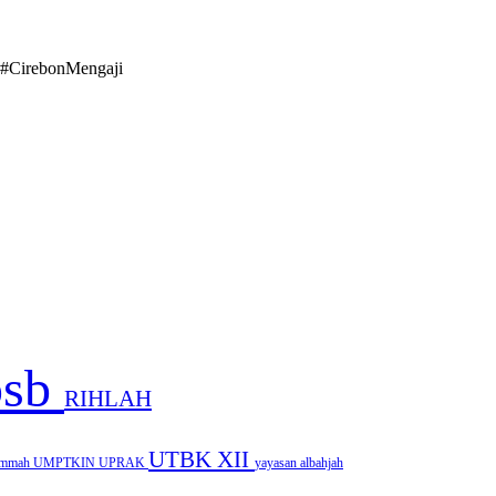
#CirebonMengaji
psb
RIHLAH
UTBK
XII
ammah
UMPTKIN
UPRAK
yayasan albahjah