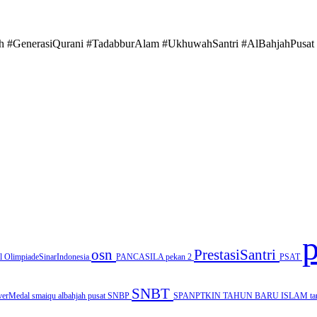
#GenerasiQurani #TadabburAlam #UkhuwahSantri #AlBahjahPusat 
osn
PrestasiSantri
al
OlimpiadeSinarIndonesia
PANCASILA
pekan 2
PSAT
SNBT
lverMedal
smaiqu albahjah pusat
SNBP
SPANPTKIN
TAHUN BARU ISLAM
t