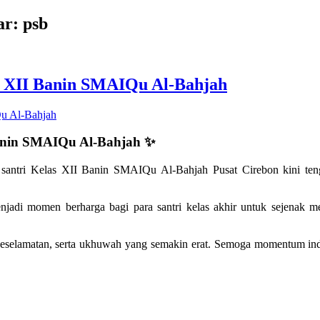
ar: psb
 XII Banin SMAIQu Al-Bahjah
anin SMAIQu Al-Bahjah ✨
, santri Kelas XII Banin SMAIQu Al-Bahjah Pusat Cirebon kini ten
jadi momen berharga bagi para santri kelas akhir untuk sejenak mel
 keselamatan, serta ukhuwah yang semakin erat. Semoga momentum in