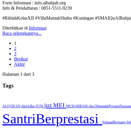
Form Informasi : info.albahjah.org
Info & Pendaftaran : 0851-5511-9239
#RihlahKelasXII #VillaMamahShabu #Kuningan #SMAIQuAlBahjah 
Diterbitkan di
Informasi
Baca selengkapnya...
1
2
3
Berikut
Akhir
Halaman 1 dari 3
Tags
juz
MEI
ALQUR'AN
IdulAdha
JUNI
MUHARRAM
oba
OlimpiadePrestasiNasion
SantriBerprestasi
SelamatBerjuang
Si