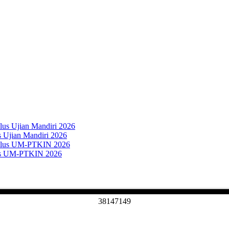
s Ujian Mandiri 2026
lus UM-PTKIN 2026
3
8
1
4
7
1
4
9