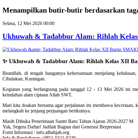
Year
Month
Year
Month
Menampilkan butir-butir berdasarkan tag
Selasa, 12 Mei 2026 00:00
Ukhuwah & Tadabbur Alam: Rihlah Kelas
✨ Ukhuwah & Tadabbur Alam: Rihlah Kelas XII B
Bismillah, di tengah hangatnya kebersamaan menjelang kelulusan
Cibulakan, Kuningan.
Kegiatan yang berlangsung pada tanggal 12 - 13 Mei 2026 ini men
keindahan alam ciptaan Allah SWT.
Mari kita doakan bersama agar perjalanan ini membawa keceriaan,
melangkah ke jenjang perjuangan berikutnya.
Masih Dibuka Penerimaan Santri Baru Tahun Ajaran 2026-2027 M
Yuk, Segera Daftar! Jadilah Bagian dari Generasi Berprestasi
Form Informasi : info.albahjah.org
Info & Pendaftaran : 0851-5511-9239