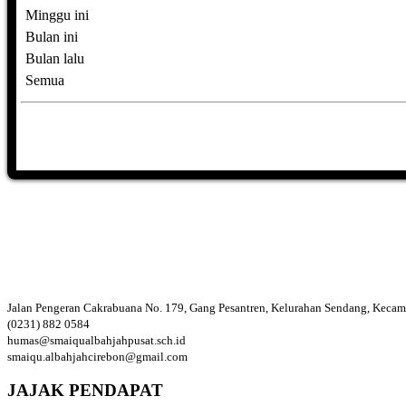
Minggu ini
Bulan ini
Bulan lalu
Semua
Jalan Pengeran Cakrabuana No. 179, Gang Pesantren, Kelurahan Sendang, Kecama
(0231) 882 0584
humas@smaiqualbahjahpusat.sch.id
smaiqu.albahjahcirebon@gmail.com
JAJAK PENDAPAT