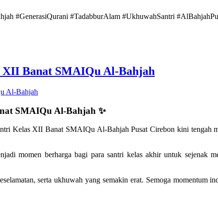
hjah #GenerasiQurani #TadabburAlam #UkhuwahSantri #AlBahjahPu
 XII Banat SMAIQu Al-Bahjah
anat SMAIQu Al-Bahjah ✨
santri Kelas XII Banat SMAIQu Al-Bahjah Pusat Cirebon kini tengah 
jadi momen berharga bagi para santri kelas akhir untuk sejenak mel
 keselamatan, serta ukhuwah yang semakin erat. Semoga momentum in