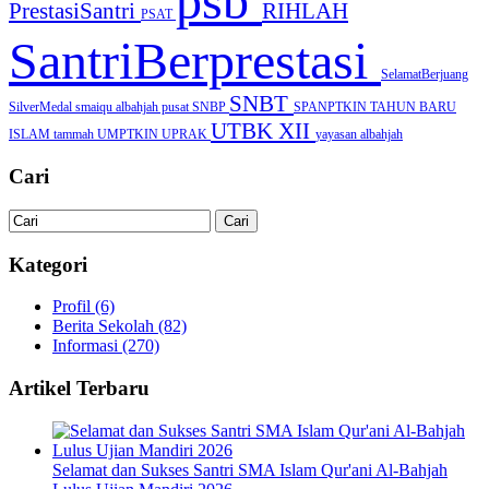
psb
PrestasiSantri
RIHLAH
PSAT
SantriBerprestasi
SelamatBerjuang
SNBT
SilverMedal
smaiqu albahjah pusat
SNBP
SPANPTKIN
TAHUN BARU
UTBK
XII
ISLAM
tammah
UMPTKIN
UPRAK
yayasan albahjah
Cari
Kategori
Profil
(6)
Berita Sekolah
(82)
Informasi
(270)
Artikel Terbaru
Selamat dan Sukses Santri SMA Islam Qur'ani Al-Bahjah