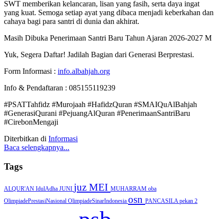
SWT memberikan kelancaran, lisan yang fasih, serta daya ingat
yang kuat. Semoga setiap ayat yang dibaca menjadi keberkahan dan
cahaya bagi para santri di dunia dan akhirat.
Masih Dibuka Penerimaan Santri Baru Tahun Ajaran 2026-2027 M
Yuk, Segera Daftar! Jadilah Bagian dari Generasi Berprestasi.
Form Informasi :
info.albahjah.org
Info & Pendaftaran : 085155119239
#PSATTahfidz #Murojaah #HafidzQuran #SMAIQuAlBahjah
#GenerasiQurani #PejuangAlQuran #PenerimaanSantriBaru
#CirebonMengaji
Diterbitkan di
Informasi
Baca selengkapnya...
Tags
juz
MEI
ALQUR'AN
IdulAdha
JUNI
MUHARRAM
oba
osn
OlimpiadePrestasiNasional
OlimpiadeSinarIndonesia
PANCASILA
pekan 2