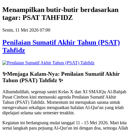
Year
Month
Year
Month
Menampilkan butir-butir berdasarkan
tagar: PSAT TAHFIDZ
Senin, 11 Mei 2026 07:00
Penilaian Sumatif Akhir Tahun (PSAT)
Tahfidz
✨Menjaga Kalam-Nya: Penilaian Sumatif Akhir
Tahun (PSAT) Tahfidz
✨
Alhamdulillah, segenap santri Kelas X dan XI SMAIQu Al-Bahjah
Pusat Cirebon kini memasuki agenda Penilaian Sumatif Akhir
Tahun (PSAT) Tahfidz. Momentum ini merupakan sarana untuk
mengevaluasi sekaligus menguatkan hafalan Al-Qur'an yang telah
dipelajari selama satu semester terakhir.
Kegiatan ini berlangsung mulai tanggal 11 - 15 Mei 2026. Mari kita
sertai langkah para pejuang Al-Qur'an ini dengan doa, semoga Allah