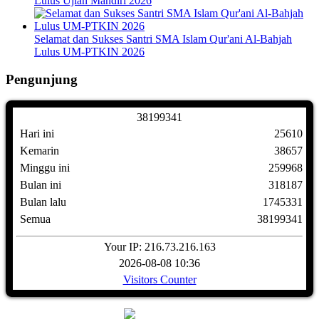
Lulus Ujian Mandiri 2026
Selamat dan Sukses Santri SMA Islam Qur'ani Al-Bahjah
Lulus UM-PTKIN 2026
Pengunjung
3
8
1
9
9
3
4
1
Hari ini
25610
Kemarin
38657
Minggu ini
259968
Bulan ini
318187
Bulan lalu
1745331
Semua
38199341
Your IP: 216.73.216.163
2026-08-08 10:36
Visitors Counter