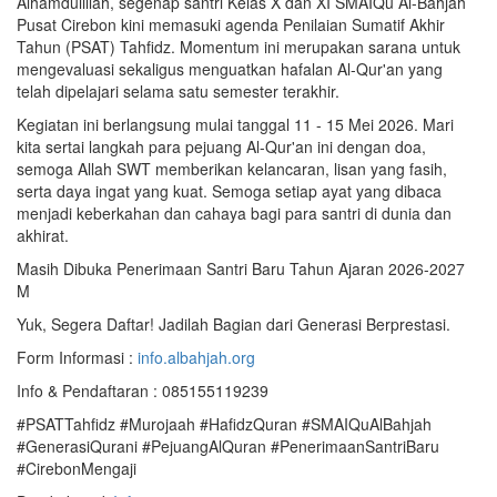
Alhamdulillah, segenap santri Kelas X dan XI SMAIQu Al-Bahjah
Pusat Cirebon kini memasuki agenda Penilaian Sumatif Akhir
Tahun (PSAT) Tahfidz. Momentum ini merupakan sarana untuk
mengevaluasi sekaligus menguatkan hafalan Al-Qur'an yang
telah dipelajari selama satu semester terakhir.
Kegiatan ini berlangsung mulai tanggal 11 - 15 Mei 2026. Mari
kita sertai langkah para pejuang Al-Qur'an ini dengan doa,
semoga Allah SWT memberikan kelancaran, lisan yang fasih,
serta daya ingat yang kuat. Semoga setiap ayat yang dibaca
menjadi keberkahan dan cahaya bagi para santri di dunia dan
akhirat.
Masih Dibuka Penerimaan Santri Baru Tahun Ajaran 2026-2027
M
Yuk, Segera Daftar! Jadilah Bagian dari Generasi Berprestasi.
Form Informasi :
info.albahjah.org
Info & Pendaftaran : 085155119239
#PSATTahfidz #Murojaah #HafidzQuran #SMAIQuAlBahjah
#GenerasiQurani #PejuangAlQuran #PenerimaanSantriBaru
#CirebonMengaji