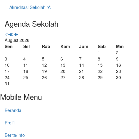
Akreditasi Sekolah 'A'
Previous
Previous
Next
Next
Agenda Sekolah
Year
Month
Year
Month
August 2026
Sen
Sel
Rab
Kam
Jum
Sab
Min
1
2
3
4
5
6
7
8
9
10
11
12
13
14
15
16
17
18
19
20
21
22
23
24
25
26
27
28
29
30
31
Mobile Menu
Beranda
Profil
Berita/Info