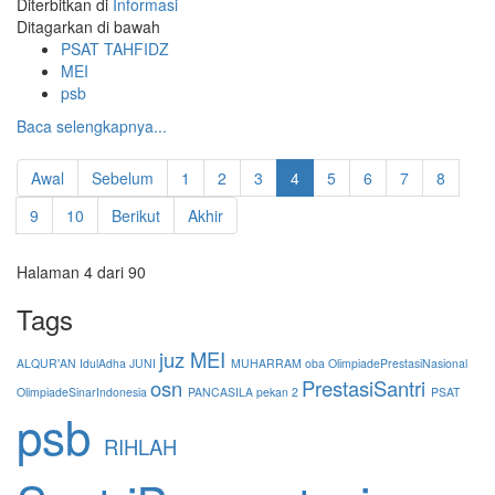
Diterbitkan di
Informasi
Ditagarkan di bawah
PSAT TAHFIDZ
MEI
psb
Baca selengkapnya...
Awal
Sebelum
1
2
3
4
5
6
7
8
9
10
Berikut
Akhir
Halaman 4 dari 90
Tags
juz
MEI
ALQUR'AN
IdulAdha
JUNI
MUHARRAM
oba
OlimpiadePrestasiNasional
osn
PrestasiSantri
OlimpiadeSinarIndonesia
PANCASILA
pekan 2
PSAT
psb
RIHLAH