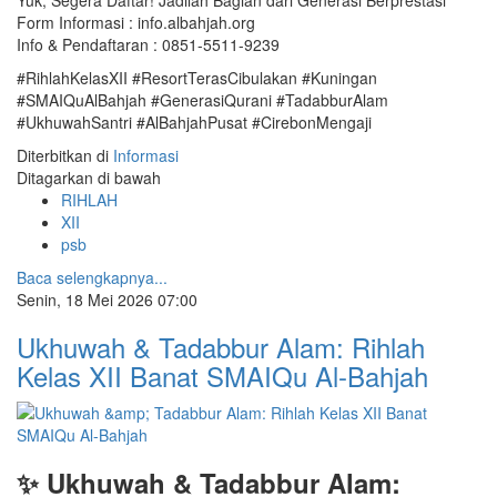
Yuk, Segera Daftar! Jadilah Bagian dari Generasi Berprestasi
Form Informasi : info.albahjah.org
Info & Pendaftaran : 0851-5511-9239
#RihlahKelasXII #ResortTerasCibulakan #Kuningan
#SMAIQuAlBahjah #GenerasiQurani #TadabburAlam
#UkhuwahSantri #AlBahjahPusat #CirebonMengaji
Diterbitkan di
Informasi
Ditagarkan di bawah
RIHLAH
XII
psb
Baca selengkapnya...
Senin, 18 Mei 2026 07:00
Ukhuwah & Tadabbur Alam: Rihlah
Kelas XII Banat SMAIQu Al-Bahjah
✨ Ukhuwah & Tadabbur Alam: