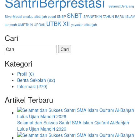
SantriBerprestasi
SelamatBerjuang
SNBT
SilverMedal
smaiqu albahjah pusat
SNBP
SPANPTKIN
TAHUN BARU ISLAM
UTBK
XII
tammah
UMPTKIN
UPRAK
yayasan albahjah
Cari
Kategori
Profil
(6)
Berita Sekolah
(82)
Informasi
(270)
Artikel Terbaru
Selamat dan Sukses Santri SMA Islam Qur'ani Al-Bahjah
Lulus Ujian Mandiri 2026