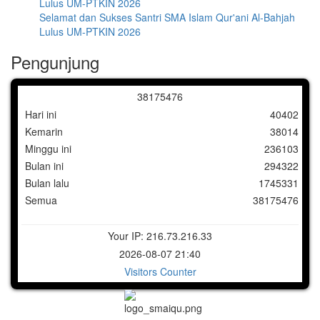
Selamat dan Sukses Santri SMA Islam Qur'ani Al-Bahjah
Lulus UM-PTKIN 2026
Pengunjung
3
8
1
7
5
4
7
6
Hari ini
40402
Kemarin
38014
Minggu ini
236103
Bulan ini
294322
Bulan lalu
1745331
Semua
38175476
Your IP: 216.73.216.33
2026-08-07 21:40
Visitors Counter