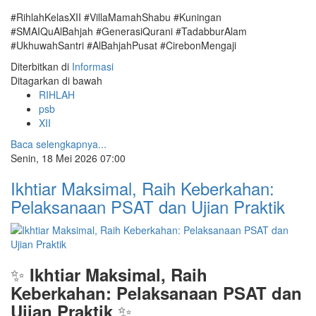
#RihlahKelasXII #VillaMamahShabu #Kuningan
#SMAIQuAlBahjah #GenerasiQurani #TadabburAlam
#UkhuwahSantri #AlBahjahPusat #CirebonMengaji
Diterbitkan di
Informasi
Ditagarkan di bawah
RIHLAH
psb
XII
Baca selengkapnya...
Senin, 18 Mei 2026 07:00
Ikhtiar Maksimal, Raih Keberkahan:
Pelaksanaan PSAT dan Ujian Praktik
✨
Ikhtiar Maksimal, Raih
Keberkahan: Pelaksanaan PSAT dan
✨
Ujian Praktik