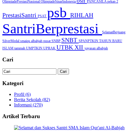
osn
OlimpiadePrestasiNasional
OlimpiadeSinarIndonesia
PANCASILA
pekan 2
psb
PrestasiSantri
RIHLAH
PSAT
SantriBerprestasi
SelamatBerjuang
SNBT
SilverMedal
smaiqu albahjah pusat
SNBP
SPANPTKIN
TAHUN BARU
UTBK
XII
ISLAM
tammah
UMPTKIN
UPRAK
yayasan albahjah
Cari
Kategori
Profil
(6)
Berita Sekolah
(82)
Informasi
(270)
Artikel Terbaru