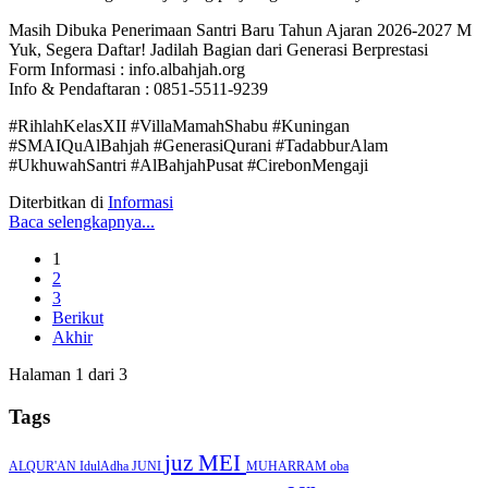
Masih Dibuka Penerimaan Santri Baru Tahun Ajaran 2026-2027 M
Yuk, Segera Daftar! Jadilah Bagian dari Generasi Berprestasi
Form Informasi : info.albahjah.org
Info & Pendaftaran : 0851-5511-9239
#RihlahKelasXII #VillaMamahShabu #Kuningan
#SMAIQuAlBahjah #GenerasiQurani #TadabburAlam
#UkhuwahSantri #AlBahjahPusat #CirebonMengaji
Diterbitkan di
Informasi
Baca selengkapnya...
1
2
3
Berikut
Akhir
Halaman 1 dari 3
Tags
juz
MEI
ALQUR'AN
IdulAdha
JUNI
MUHARRAM
oba