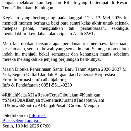
tengah melaksanakan kegiatan Rihlah yang bertempat di Resort
Teras Cibulakan, Kuningan.
Kegiatan yang berlangsung pada tanggal 12 - 13 Mei 2026 ini
menjadi momen berharga bagi para santri kelas akhir untuk sejenak
melepas penat, menguatkan tali persaudaraan, sekaligus
mentadabburi keindahan alam ciptaan Allah SWT.
Mari kita doakan bersama agar perjalanan ini membawa keceriaan,
keselamatan, serta ukhuwah yang semakin erat. Semoga momentum
indah ini menjadi bekal semangat dan kenangan manis sebelum
mereka melangkah ke jenjang perjuangan berikutnya.
Masih Dibuka Penerimaan Santri Baru Tahun Ajaran 2026-2027 M
Yuk, Segera Daftar! Jadilah Bagian dari Generasi Berprestasi
Form Informasi : info.albahjah.org
Info & Pendaftaran : 0851-5511-9239
#RihlahKelasXII #ResortTerasCibulakan #Kuningan
#SMAIQuAlBahjah #GenerasiQurani #TadabburAlam
#UkhuwahSantri #AlBahjahPusat #CirebonMengaji
Diterbitkan di
Informasi
Baca selengkapnya...
Senin, 18 Mei 2026 07:00