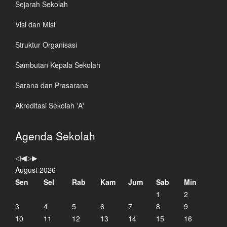
Sejarah Sekolah
Visi dan Misi
Struktur Organisasi
Sambutan Kepala Sekolah
Sarana dan Prasarana
Akreditasi Sekolah 'A'
Previous
Previous
Next
Next
Agenda Sekolah
Year
Month
Year
Month
August 2026
Sen
Sel
Rab
Kam
Jum
Sab
Min
1
2
3
4
5
6
7
8
9
10
11
12
13
14
15
16