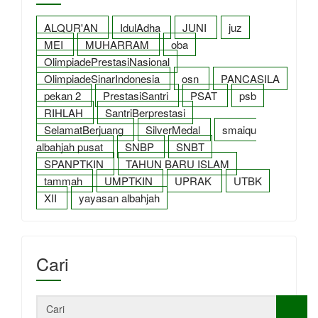
ALQUR'AN
IdulAdha
JUNI
juz
MEI
MUHARRAM
oba
OlimpiadePrestasiNasional
OlimpiadeSinarIndonesia
osn
PANCASILA
pekan 2
PrestasiSantri
PSAT
psb
RIHLAH
SantriBerprestasi
SelamatBerjuang
SilverMedal
smaiqu
albahjah pusat
SNBP
SNBT
SPANPTKIN
TAHUN BARU ISLAM
tammah
UMPTKIN
UPRAK
UTBK
XII
yayasan albahjah
Cari