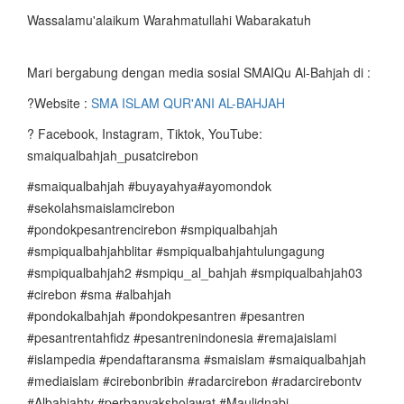
Wassalamu'alaikum Warahmatullahi Wabarakatuh
Mari bergabung dengan media sosial SMAIQu Al-Bahjah di :
?Website :
SMA ISLAM QUR'ANI AL-BAHJAH
? Facebook, Instagram, Tiktok, YouTube:
smaiqualbahjah_pusatcirebon
#smaiqualbahjah #buyayahya#ayomondok
#sekolahsmaislamcirebon
#pondokpesantrencirebon #smpiqualbahjah
#smpiqualbahjahblitar #smpiqualbahjahtulungagung
#smpiqualbahjah2 #smpiqu_al_bahjah #smpiqualbahjah03
#cirebon #sma #albahjah
#pondokalbahjah #pondokpesantren #pesantren
#pesantrentahfidz #pesantrenindonesia #remajaislami
#islampedia #pendaftaransma #smaislam #smaiqualbahjah
#mediaislam #cirebonbribin #radarcirebon #radarcirebontv
#Albahjahtv #perbanyaksholawat #Maulidnabi