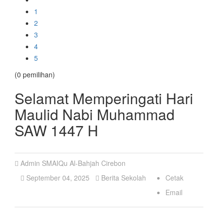
1
2
3
4
5
(0 pemilihan)
Selamat Memperingati Hari
Maulid Nabi Muhammad
SAW 1447 H
Admin SMAIQu Al-Bahjah Cirebon
September 04, 2025
Berita Sekolah
Cetak
Email