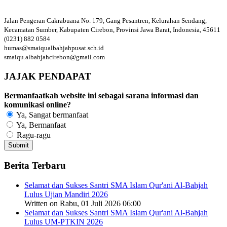
Jalan Pengeran Cakrabuana No. 179, Gang Pesantren, Kelurahan Sendang,
Kecamatan Sumber, Kabupaten Cirebon, Provinsi Jawa Barat, Indonesia, 45611
(0231) 882 0584
humas@smaiqualbahjahpusat.sch.id
smaiqu.albahjahcirebon@gmail.com
JAJAK PENDAPAT
Bermanfaatkah website ini sebagai sarana informasi dan
komunikasi online?
Ya, Sangat bermanfaat
Ya, Bermanfaat
Ragu-ragu
Berita Terbaru
Selamat dan Sukses Santri SMA Islam Qur'ani Al-Bahjah
Lulus Ujian Mandiri 2026
Written on Rabu, 01 Juli 2026 06:00
Selamat dan Sukses Santri SMA Islam Qur'ani Al-Bahjah
Lulus UM-PTKIN 2026