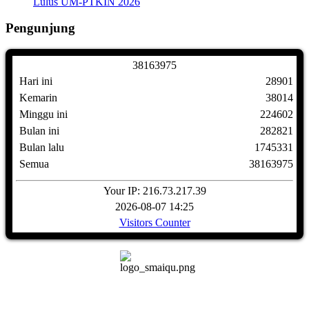
Lulus UM-PTKIN 2026
Pengunjung
3
8
1
6
3
9
7
5
Hari ini
28901
Kemarin
38014
Minggu ini
224602
Bulan ini
282821
Bulan lalu
1745331
Semua
38163975
Your IP: 216.73.217.39
2026-08-07 14:25
Visitors Counter