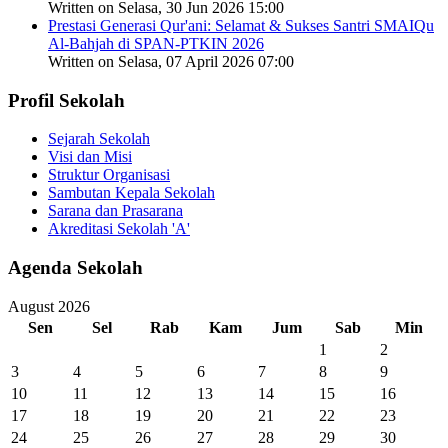
Written on Selasa, 30 Jun 2026 15:00
Prestasi Generasi Qur'ani: Selamat & Sukses Santri SMAIQu
Al-Bahjah di SPAN-PTKIN 2026
Written on Selasa, 07 April 2026 07:00
Profil Sekolah
Sejarah Sekolah
Visi dan Misi
Struktur Organisasi
Sambutan Kepala Sekolah
Sarana dan Prasarana
Akreditasi Sekolah 'A'
Agenda Sekolah
August 2026
Sen
Sel
Rab
Kam
Jum
Sab
Min
1
2
3
4
5
6
7
8
9
10
11
12
13
14
15
16
17
18
19
20
21
22
23
24
25
26
27
28
29
30