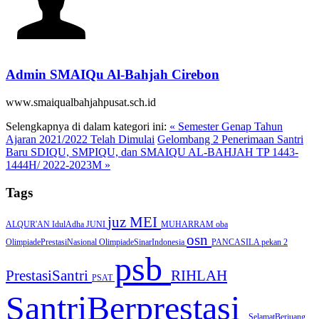
Admin SMAIQu Al-Bahjah Cirebon
www.smaiqualbahjahpusat.sch.id
Selengkapnya di dalam kategori ini:
« Semester Genap Tahun
Ajaran 2021/2022 Telah Dimulai
Gelombang 2 Penerimaan Santri
Baru SDIQU, SMPIQU, dan SMAIQU AL-BAHJAH TP 1443-
1444H/ 2022-2023M »
Tags
juz
MEI
ALQUR'AN
IdulAdha
JUNI
MUHARRAM
oba
osn
OlimpiadePrestasiNasional
OlimpiadeSinarIndonesia
PANCASILA
pekan 2
psb
PrestasiSantri
RIHLAH
PSAT
SantriBerprestasi
SelamatBerjuang