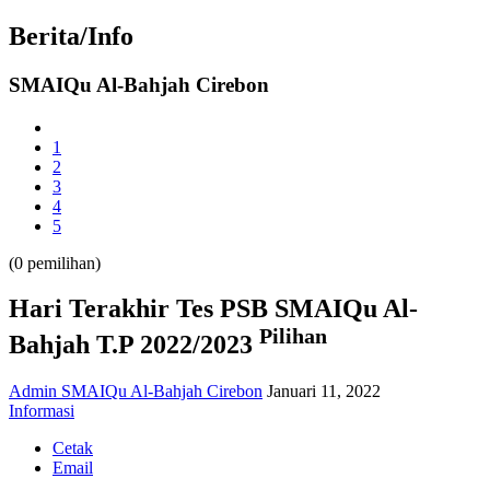
Year
Month
Year
Month
Berita/Info
SMAIQu Al-Bahjah Cirebon
1
2
3
4
5
(0 pemilihan)
Hari Terakhir Tes PSB SMAIQu Al-
Pilihan
Bahjah T.P 2022/2023
Admin SMAIQu Al-Bahjah Cirebon
Januari 11, 2022
Informasi
Cetak
Email