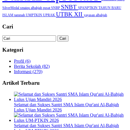
SNBT
SilverMedal
smaiqu albahjah pusat
SNBP
SPANPTKIN
TAHUN BARU
UTBK
XII
ISLAM
tammah
UMPTKIN
UPRAK
yayasan albahjah
Cari
Kategori
Profil
(6)
Berita Sekolah
(82)
Informasi
(270)
Artikel Terbaru
Selamat dan Sukses Santri SMA Islam Qur'ani Al-Bahjah
Lulus Ujian Mandiri 2026
Selamat dan Sukses Santri SMA Islam Qur'ani Al-Bahjah